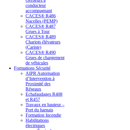
Gerbeurs à
conducteur
accompagnant
CACES® R486
Nacelles (PEMP)
CACES® R487
Grues à Tour
CACES® R489
Chariots élévateurs
(Cariste)
CACES® R490
Grues de chargement
de véhicules
Formations Sécurité
AIPR Autorisation
d’Intervention à
Proximité des
Réseaux
Echafaudages R408
et R457
Travaux en hauteur –
Port du harnais
Formation Incendie
Habilitations
électriques