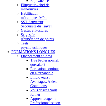
Équivalences
Élingueur - chef de
manœuvres
Habilitation
mécaniques M0...
SST Sauveteur
Secouriste du Travail
Gestes et Postures
Stages de
récupération de points
Tests
psychotechniques
FORMATIONS LONGUES
Financement et Infos
Titre Professionnel,
quésako ?
Formation continue
ou alternance ?
Employeurs :
Avantages, Aides,
Conditions
Vous désirez vous
former
Apprentissage ou
Professionnalisation,