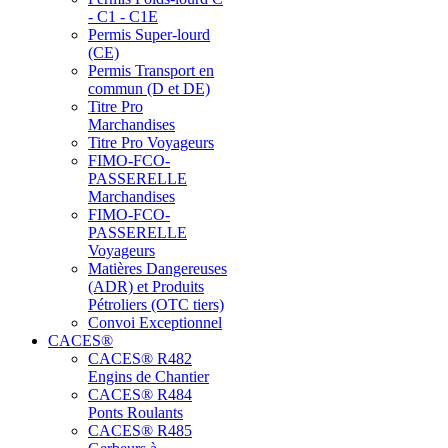
- C1 - C1E
Permis Super-lourd
(CE)
Permis Transport en
commun (D et DE)
Titre Pro
Marchandises
Titre Pro Voyageurs
FIMO-FCO-
PASSERELLE
Marchandises
FIMO-FCO-
PASSERELLE
Voyageurs
Matières Dangereuses
(ADR) et Produits
Pétroliers (OTC tiers)
Convoi Exceptionnel
CACES®
CACES® R482
Engins de Chantier
CACES® R484
Ponts Roulants
CACES® R485