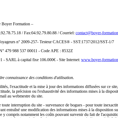
de Boyer Formation –
8.75.18 / Fax:04.92.79.80.88 / Courriel:
contact@boyer-formatio
yageurs n° 2009-257- Testeur CACES® - SST:1737/2012/SST-1/7
et N° 479 988 537 00011 - Code APE : 8532Z
SARL à capital fixe 106.000€ - Site Internet:
www.boyer-formatio
endre connaissance des conditions d'utilisation.
és, l'exactitude et la mise à jour des informations diffusées sur ce site,
itude, la précision ou l'exhaustivité des informations mises à la disposit
email au webmestre du site.
oute interruption du site - survenance de bogues - pour toute inexactitu
nt entraîné une modification des informations mises à la disposition sur 
e y compris notamment les coûts pouvant survenir du fait de l'acquisition 