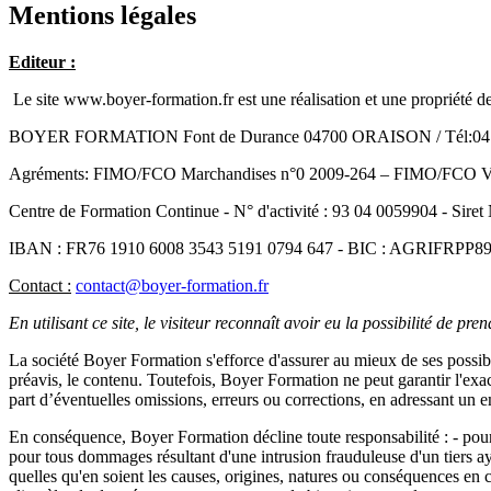
Mentions légales
Editeur :
Le site www.boyer-formation.fr est une réalisation et une propriété 
BOYER FORMATION Font de Durance 04700 ORAISON / Tél:04.92.7
Agréments: FIMO/FCO Marchandises n°0 2009-264 – FIMO/FCO Vo
Centre de Formation Continue - N° d'activité : 93 04 0059904 - Sir
IBAN : FR76 1910 6008 3543 5191 0794 647 - BIC : AGRIFRPP891 - 
Contact :
contact@boyer-formation.fr
En utilisant ce site, le visiteur reconnaît avoir eu la possibilité de pr
La société Boyer Formation s'efforce d'assurer au mieux de ses possibilit
préavis, le contenu. Toutefois, Boyer Formation ne peut garantir l'exact
part d’éventuelles omissions, erreurs ou corrections, en adressant un 
En conséquence, Boyer Formation décline toute responsabilité : - pour t
pour tous dommages résultant d'une intrusion frauduleuse d'un tiers aya
quelles qu'en soient les causes, origines, natures ou conséquences en c