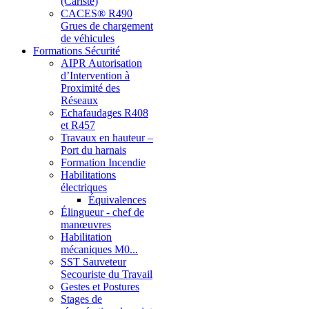
(Cariste)
CACES® R490
Grues de chargement
de véhicules
Formations Sécurité
AIPR Autorisation
d’Intervention à
Proximité des
Réseaux
Echafaudages R408
et R457
Travaux en hauteur –
Port du harnais
Formation Incendie
Habilitations
électriques
Équivalences
Élingueur - chef de
manœuvres
Habilitation
mécaniques M0...
SST Sauveteur
Secouriste du Travail
Gestes et Postures
Stages de