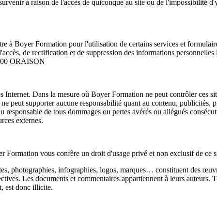
 survenir à raison de l'accès de quiconque au site ou de l'impossibilité
re à Boyer Formation pour l'utilisation de certains services et formulai
 d'accès, de rectification et de suppression des informations personnelle
 04700 ORAISON
rces Internet. Dans la mesure où Boyer Formation ne peut contrôler ces si
t ne peut supporter aucune responsabilité quant au contenu, publicités, pr
 responsable de tous dommages ou pertes avérés ou allégués consécutifs o
urces externes.
er Formation vous confère un droit d'usage privé et non exclusif de ce si
tes, photographies, infographies, logos, marques… constituent des œuvres
ectives. Les documents et commentaires appartiennent à leurs auteurs. To
 est donc illicite.