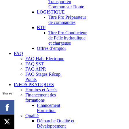
Transport en
Commun sur Route
LOGISTIQUE
Titre Pro Préparateur
de commandes
BTP
Titre Pro Conducteur
de Pelle hydraulique
et chargeuse
Offres d’emploi
FAQ
FAQ Hab. Electrique
FAQ SST
FAQ AIPR
FAQ Stages Récup.
Points
INFOS PRATIQUES
Horaires et Accès
Shares
Financement des
formations
Financement
Formation
Qualité
Démarche Qualité et
Développement