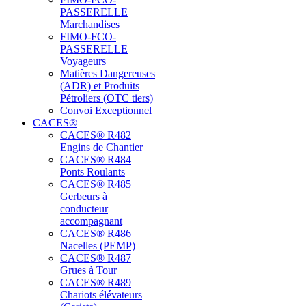
PASSERELLE
Marchandises
FIMO-FCO-
PASSERELLE
Voyageurs
Matières Dangereuses
(ADR) et Produits
Pétroliers (OTC tiers)
Convoi Exceptionnel
CACES®
CACES® R482
Engins de Chantier
CACES® R484
Ponts Roulants
CACES® R485
Gerbeurs à
conducteur
accompagnant
CACES® R486
Nacelles (PEMP)
CACES® R487
Grues à Tour
CACES® R489
Chariots élévateurs