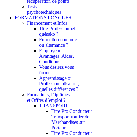
récupération de points
Tests
psychotechniques
FORMATIONS LONGUES
Financement et Infos
Titre Professionnel,
quésako ?
Formation continue
ou alternance ?
Employeurs :
Avantages, Aides,
Conditions
Vous désirez vous
former
Apprentissage ou
Professionnalisation,
quelles différences ?
Formations, Diplômes
et Offres d’emploi ?
TRANSPORT
Titre Pro Conducteur
Transport routier de
Marchandises sur
Porteur
Titre Pro Conducteur