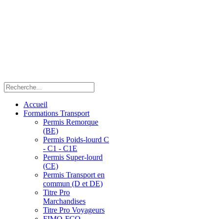
Accueil
Formations Transport
Permis Remorque
(BE)
Permis Poids-lourd C
- C1 - C1E
Permis Super-lourd
(CE)
Permis Transport en
commun (D et DE)
Titre Pro
Marchandises
Titre Pro Voyageurs
FIMO-FCO-