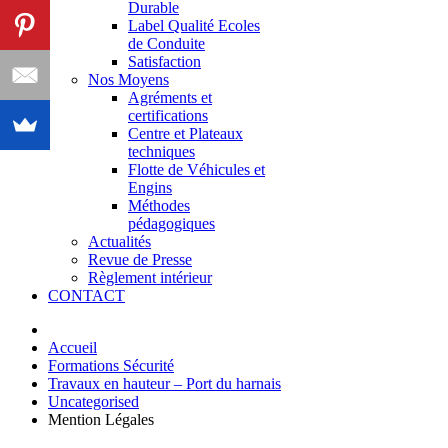
Durable
Label Qualité Ecoles
de Conduite
Satisfaction
Nos Moyens
Agréments et
certifications
Centre et Plateaux
techniques
Flotte de Véhicules et
Engins
Méthodes
pédagogiques
Actualités
Revue de Presse
Règlement intérieur
CONTACT
Accueil
Formations Sécurité
Travaux en hauteur – Port du harnais
Uncategorised
Mention Légales