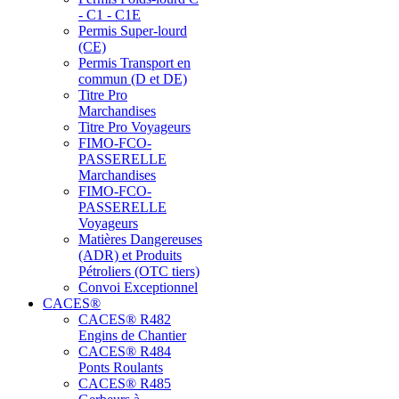
- C1 - C1E
Permis Super-lourd
(CE)
Permis Transport en
commun (D et DE)
Titre Pro
Marchandises
Titre Pro Voyageurs
FIMO-FCO-
PASSERELLE
Marchandises
FIMO-FCO-
PASSERELLE
Voyageurs
Matières Dangereuses
(ADR) et Produits
Pétroliers (OTC tiers)
Convoi Exceptionnel
CACES®
CACES® R482
Engins de Chantier
CACES® R484
Ponts Roulants
CACES® R485