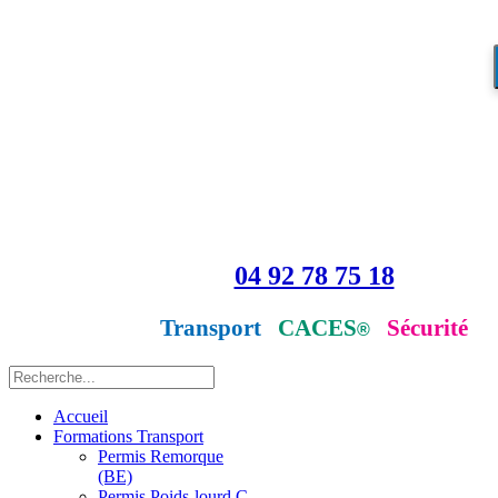
04 92 78 75 18
Transport
CACES
Sécurité
®
Accueil
Formations Transport
Permis Remorque
(BE)
Permis Poids-lourd C