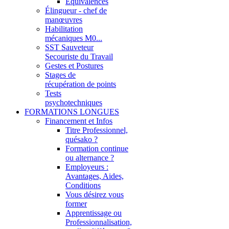
Équivalences
Élingueur - chef de
manœuvres
Habilitation
mécaniques M0...
SST Sauveteur
Secouriste du Travail
Gestes et Postures
Stages de
récupération de points
Tests
psychotechniques
FORMATIONS LONGUES
Financement et Infos
Titre Professionnel,
quésako ?
Formation continue
ou alternance ?
Employeurs :
Avantages, Aides,
Conditions
Vous désirez vous
former
Apprentissage ou
Professionnalisation,