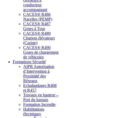
Gerbeurs à
conducteur
accompagnant
CACES® R486
Nacelles (PEMP)
CACES® R487
Grues à Tour
CACES® R489
Chariots élévateurs
(Cariste)
CACES® R490
Grues de chargement
de véhicules
Formations Sécurité
AIPR Autorisation
d’Intervention à
Proximité des
Réseaux
Echafaudages R408
et R457
Travaux en hauteur –
Port du harnais
Formation Incendie
Habilitations
électriques