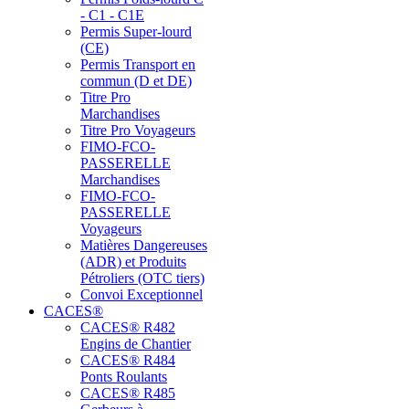
- C1 - C1E
Permis Super-lourd
(CE)
Permis Transport en
commun (D et DE)
Titre Pro
Marchandises
Titre Pro Voyageurs
FIMO-FCO-
PASSERELLE
Marchandises
FIMO-FCO-
PASSERELLE
Voyageurs
Matières Dangereuses
(ADR) et Produits
Pétroliers (OTC tiers)
Convoi Exceptionnel
CACES®
CACES® R482
Engins de Chantier
CACES® R484
Ponts Roulants
CACES® R485