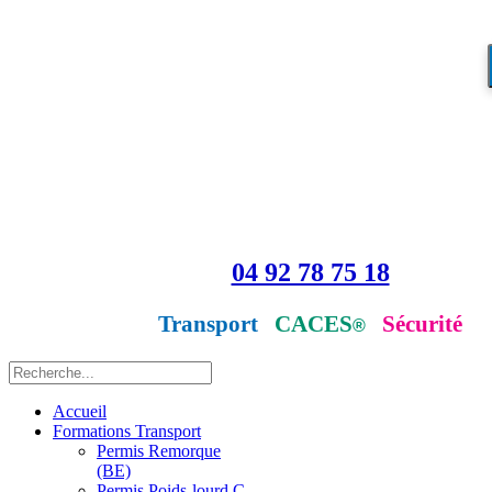
04 92 78 75 18
Transport
CACES
Sécurité
®
Accueil
Formations Transport
Permis Remorque
(BE)
Permis Poids-lourd C