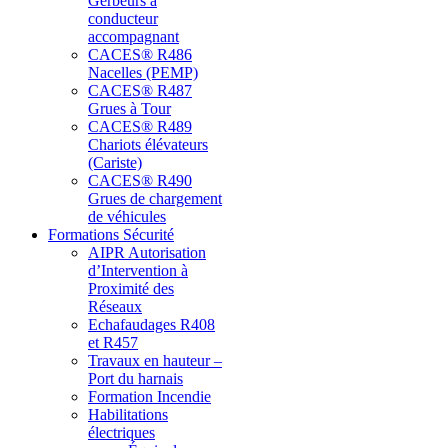
Gerbeurs à
conducteur
accompagnant
CACES® R486
Nacelles (PEMP)
CACES® R487
Grues à Tour
CACES® R489
Chariots élévateurs
(Cariste)
CACES® R490
Grues de chargement
de véhicules
Formations Sécurité
AIPR Autorisation
d’Intervention à
Proximité des
Réseaux
Echafaudages R408
et R457
Travaux en hauteur –
Port du harnais
Formation Incendie
Habilitations
électriques