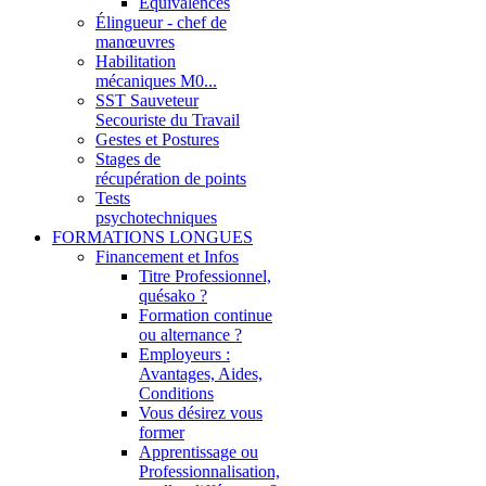
Équivalences
Élingueur - chef de
manœuvres
Habilitation
mécaniques M0...
SST Sauveteur
Secouriste du Travail
Gestes et Postures
Stages de
récupération de points
Tests
psychotechniques
FORMATIONS LONGUES
Financement et Infos
Titre Professionnel,
quésako ?
Formation continue
ou alternance ?
Employeurs :
Avantages, Aides,
Conditions
Vous désirez vous
former
Apprentissage ou
Professionnalisation,